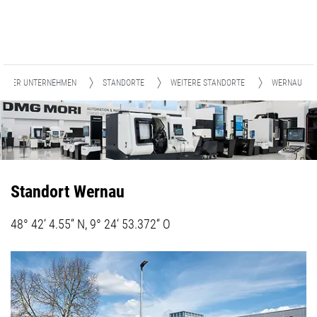
UNSER UNTERNEHMEN
STANDORTE
WEITERE STANDORTE
WERNAU
Standort Wernau
48° 42‘ 4.55“ N, 9° 24‘ 53.372“ O