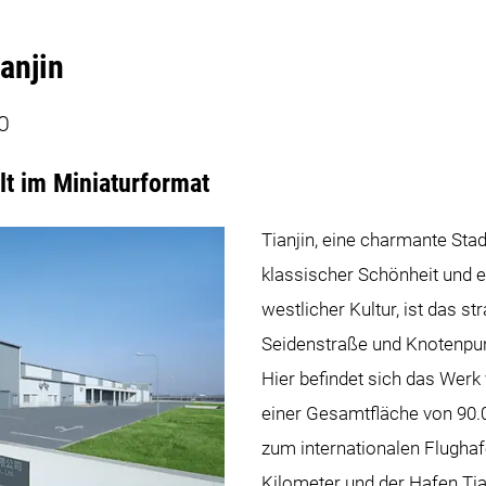
anjin
 O
elt im Miniaturformat
Tianjin, eine charmante Sta
klassischer Schönheit und 
westlicher Kultur, ist das s
Seidenstraße und Knotenpunk
Hier befindet sich das Wer
einer Gesamtfläche von 90.
zum internationalen Flughafe
Kilometer und der Hafen Tia