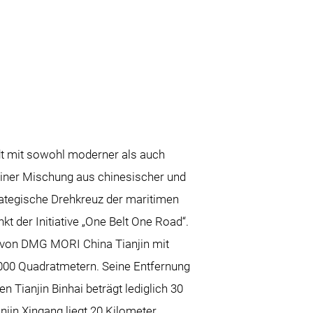
dt mit sowohl moderner als auch
einer Mischung aus chinesischer und
trategische Drehkreuz der maritimen
t der Initiative „One Belt One Road“.
k von DMG MORI China Tianjin mit
000 Quadratmetern. Seine Entfernung
n Tianjin Binhai beträgt lediglich 30
njin Xingang liegt 20 Kilometer