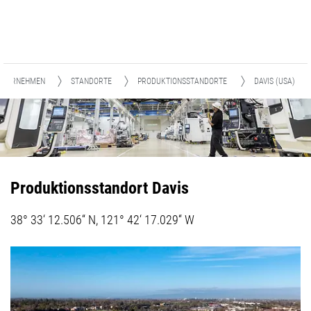
NTERNEHMEN
STANDORTE
PRODUKTIONSSTANDORTE
DAVIS (USA)
Produktionsstandort Davis
38° 33‘ 12.506“ N, 121° 42‘ 17.029“ W