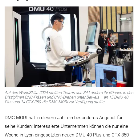
Auf den WorldSkills 2024 stellten Teams aus 34 Ländern ihr Können in den
Disziplinen CNC-Fräsen und CNC-Drehen unter Beweis – an 15 DMU 40
Plus und 14 CTX 350, die DMG MORI zur Verfügung stellte.
DMG MORI hat in diesem Jahr ein besonderes Angebot für
seine Kunden: Interessierte Unternehmen können die nur eine
Woche in Lyon eingesetzten neuen DMU 40 Plus und CTX 350