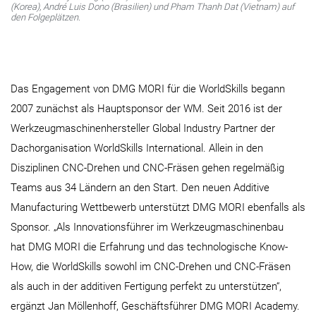
(Korea), André Luis Dono (Brasilien) und Pham Thanh Dat (Vietnam) auf
den Folgeplätzen.
Das Engagement von DMG MORI für die WorldSkills begann
2007 zunächst als Hauptsponsor der WM. Seit 2016 ist der
Werkzeugmaschinenhersteller Global Industry Partner der
Dachorganisation WorldSkills International. Allein in den
Disziplinen CNC-Drehen und CNC-Fräsen gehen regelmäßig
Teams aus 34 Ländern an den Start. Den neuen Additive
Manufacturing Wettbewerb unterstützt DMG MORI ebenfalls als
Sponsor. „Als Innovationsführer im Werkzeugmaschinenbau
hat DMG MORI die Erfahrung und das technologische Know-
How, die WorldSkills sowohl im CNC-Drehen und CNC-Fräsen
als auch in der additiven Fertigung perfekt zu unterstützen“,
ergänzt Jan Möllenhoff, Geschäftsführer DMG MORI Academy.