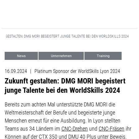
FT GESTALTEN: DMG MORI BEGEISTERT JUNGE TALENTE BEI DEN WORLDSKILLS 2024
News
Unternehmen
Training
Machining Transformation (MX)
16.09.2024
|
Platinum Sponsor der WorldSkills Lyon 2024
Digitale Transformation (DX)
Ausbildung
Zukunft gestalten: DMG MORI begeistert
Corporate Communications
junge Talente bei den WorldSkills 2024
Bereits zum achten Mal unterstützte DMG MORI die
Weltmeisterschaft der Berufe und begeisterte junge
Menschen erneut für eine Ausbildung. In Lyon stellten
Teams aus 34 Ländern im
CNC-Drehen
und
CNC-Fräsen
ihr
Können auf der CTX 350 und DMU 40 Plus unter Beweis.